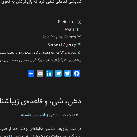
نمایشی تعاملی تلقی کرد که بازیگرانش به نحوی ت
Pretension
[۱]
Avatar
[۲]
Role Playing Games
[۳]
Sense of Agency
[۴]
[۵]
این ادعا الزامن به معنای برتری مدیوم مورد بحث نیست
پیشتر باید آنها را از منظر تاثیرگذاری حسی و معنا‌سازی م
Share
Email
LinkedIn
Telegram
Twitter
Facebook
ذهن، شی‌، و قاعده‌ی زیبا‌شن
زیبا‌شناسی
فلسفه‌
2017/06/12 در
,
در ابتدا بازی‌ها اساسن مقوله‌ای بودند جدا از هنر.
بیان‌گری به مهارت نزدیک شد: به تخنه‌ی
[۱]
یونان