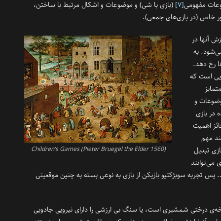
وعات مفهومی
[۷]
(بازی با شی) و موضوعات و اشکال مرتبط با ساختن،
ور خاص (در بازی‌های جمعی).
‌ آنها در
ی‌شود. به
ها رخ دهد.
ایی است که
تمایز
وضوعات و
 در بازی
ائز اهمیت
هند مهم
(Children’s Games (Pieter Bruegel the Elder 1560
زی تبدیل
 می‌توانند
د. پس تجربه سوبژکتیو بازیکن از بازی به نوعی بسته به چنین موقعیتی
ه‌ی درختی شمشیری است، یا سنگ بی ارزشی را دارای نیرویی جادویی