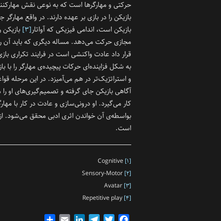
حرکتی و مهارگر‌ها است که به نوعی نقش مهارکنن
بازیکن را در بازی بر عهده دارند. در واقع مهارگر ج
بازیکن است، اندامی فیزیکی‌ که آواتار
[۳]
بازیکن ر
مجازی حرکت می‌دهد. مساله دیگری که باید آن ر
قرار داد عادت واکنشی است در فرایند تکراری باز
به شکل فزاینده‌ای حرکات پیچیده‌ی مهارگر را با باز
و استراتژیک‌تر در هم می‌آمیزد. در این مرحله قواع
آگاهی بازیکن جای گرفته و تصمیم‌گیری‌های او را م
کار می‌گیرد. او درونی‌سازی و عادت در کار با مهار
بواسطه‌ی آن خواندن اثری ادبی محقق می‌شود. از 
است.
Cognitive
[۱]
Sensory-Motor
[۲]
Avatar
[۳]
Repetitive play
[۴]
Share
Email
LinkedIn
Telegram
Twitter
Facebook