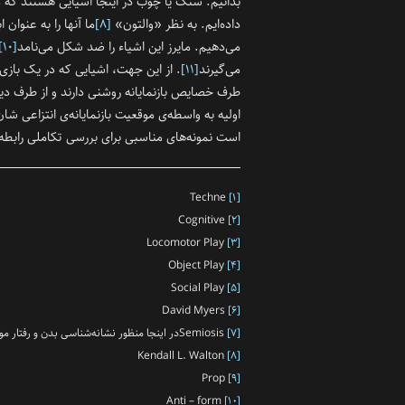
بدانیم. سنگ یا چوب در اینجا اشیایی هستند که 
داده‌ایم. به نظر «والتون»
[۸]
ما آنها را به عنوان 
می‌دهیم. مایرز این اشیاء را ضد شکل می‌نامد
[۱۰]
می‌گیرند
[۱۱]
. از این جهت، اشیا‌یی که در یک بازی
طرف خصایص بازنمایانه روشنی دارند و از طرف دی
اولیه به واسطه‌ی موقعیت بازنمایانه‌ی انتزا‌عی شا
است نمونه‌های مناسبی برای بررسی‌ تکاملی راب
Techne
[۱]
Cognitive
[۲]
Locomotor Play
[۳]
Object Play
[۴]
Social Play
[۵]
David Myers
[۶]
[۷]
Semiosisدر اینجا منظور نشانه‌شناسی بدن و رفتار موجود زنده است
Kendall L. Walton
[۸]
Prop
[۹]
Anti – form
[۱۰]